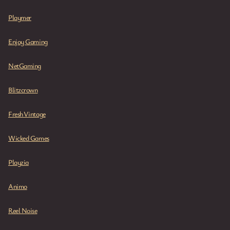
Playmer
Enjoy Gaming
NetGaming
Blitzcrown
FreshVintage
Wicked Games
Playzia
Animo
Reel Noise