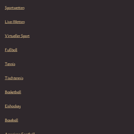
Sportwetten
Live-Wetten
Virtueller Sport
Fußball
Tennis
Tischtennis
Basketball
Eishockey
Baseball
American Football