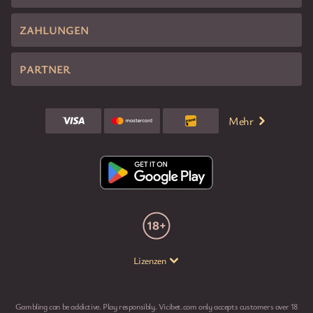
ZAHLUNGEN
PARTNER
Mehr
Lizenzen
Gambling can be addictive. Play responsibly. Vicibet.com only accepts customers over 18