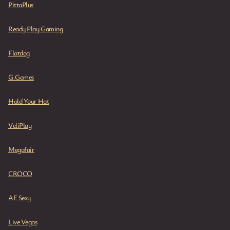
PittaPlus
Ready Play Gaming
Flatdog
G.Games
Hold Your Hat
VeliPlay
Megafair
CROCO
AE Sexy
Live Vegas