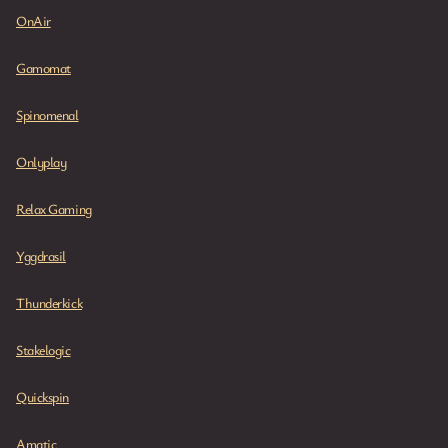
OnAir
Gamomat
Spinomenal
Onlyplay
Relax Gaming
Yggdrasil
Thunderkick
Stakelogic
Quickspin
Amatic