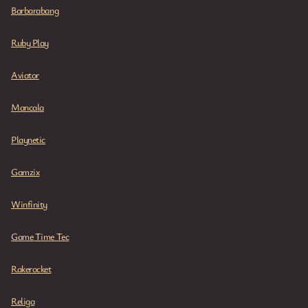
Barbarabang
Ruby Play
Aviator
Mancala
Playnetic
Gamzix
Winfinity
Game Time Tec
Rakerocket
Religa