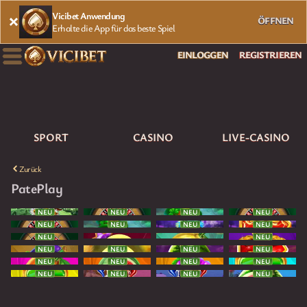
Vicibet Anwendung
ÖFFNEN
Erhalte die App für das beste Spiel
EINLOGGEN
REGISTRIEREN
SPORT
CASINO
LIVE-CASINO
Zurück
PatePlay
NEU
NEU
NEU
NEU
NEU
NEU
NEU
NEU
NEU
NEU
NEU
NEU
NEU
NEU
NEU
NEU
NEU
NEU
NEU
NEU
NEU
NEU