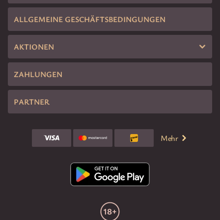
ALLGEMEINE GESCHÄFTSBEDINGUNGEN
AKTIONEN
ZAHLUNGEN
PARTNER
Mehr