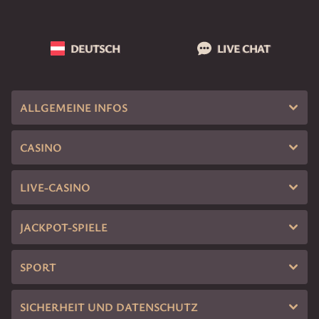
DEUTSCH
LIVE CHAT
ALLGEMEINE INFOS
CASINO
LIVE-CASINO
JACKPOT-SPIELE
SPORT
SICHERHEIT UND DATENSCHUTZ