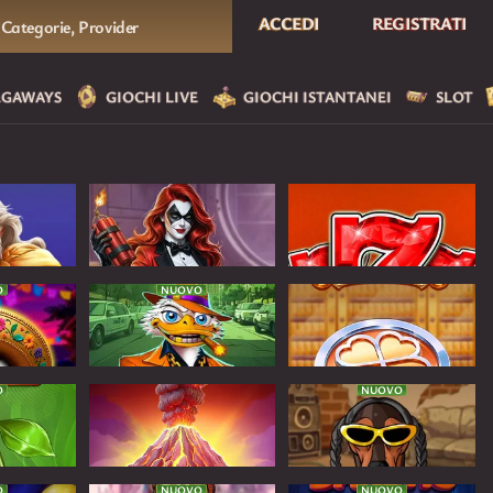
ACCEDI
REGISTRATI
 Categorie, Provider
GAWAYS
GIOCHI LIVE
GIOCHI ISTANTANEI
SLOT
O
NUOVO
O
NUOVO
O
NUOVO
NUOVO