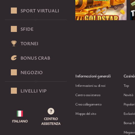
SPORT VIRTUALI
SFIDE
TORNEI
BONUS CRAB
NEGOZIO
Informazioni generali
Casinò
Informazioni su di noi
Top
LIVELLI VIP
Centro assistenza
Novità
Crea collegamento
Popolar
Mappa del sito
Esclusiv
CENTRO
ITALIANO
Bonus B
ASSISTENZA
Megawa