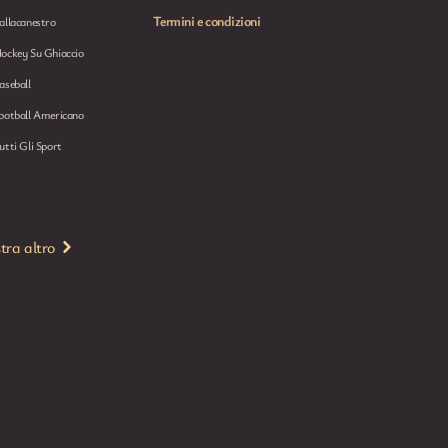
Termini e condizioni
allacanestro
ockey Su Ghiaccio
aseball
ootball Americano
utti Gli Sport
tra altro