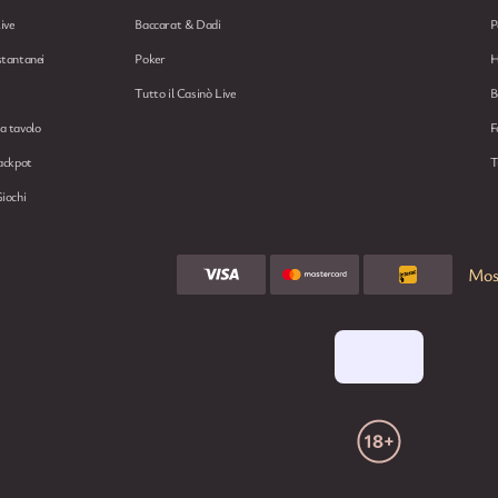
ive
Baccarat & Dadi
P
stantanei
Poker
H
Tutto il Casinò Live
B
a tavolo
F
Jackpot
T
Giochi
Mos