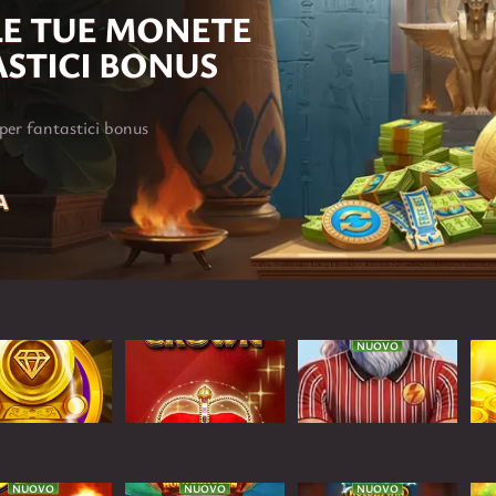
LE TUE MONETE
ASTICI BONUS
per fantastici bonus
A
NUOVO
NUOVO
NUOVO
NUOVO