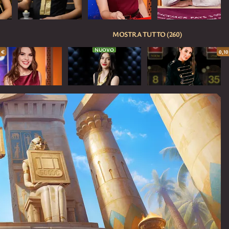
MOSTRA TUTTO (260)
NUOVO
 €
0,10