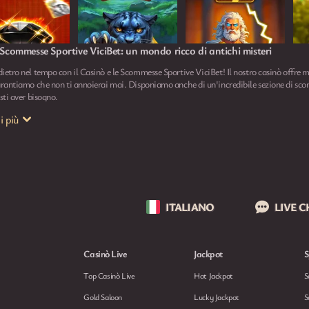
Scommesse Sportive ViciBet: un mondo ricco di antichi misteri
ietro nel tempo con il Casinò e le Scommesse Sportive ViciBet! Il nostro casinò offre mig
arantiamo che non ti annoierai mai. Disponiamo anche di un'incredibile sezione di sco
esti aver bisogno.
stro straordinario casinò e alle nostre scommesse sportive, abbiamo diverse divertenti fu
i più
 a tornei, completare le sfide, giocare al Bonus Crab e collezionare monete da spendere
ppena iscritto su ViciBet, potrai scegliere tra due offerte di benvenuto! Un Bonus di B
che numerose promozioni settimanali per casinò e sport.
ort ViciBet: vuoi affrontare l'ira della sabbia?
ITALIANO
LIVE C
ciBet: Gioca a straordinari giochi
re un'ampia scelta di giochi da casinò. Collaboriamo con alcuni dei provider più popolari
mpre. Troverai slot, jackpot, giochi istantanei, giochi live e tanto altro ancora da scop
Casinò Live
Jackpot
S
curamente i tuoi nuovi giochi preferiti.
Top Casinò Live
Hot Jackpot
S
tri giochi da casinò sono testati per garantirne l'equità e la maggior parte di essi offr
 mouse sopra qualsiasi riquadro di gioco e cliccando su Demo. Verrai automaticamente
Gold Saloon
Lucky Jackpot
S