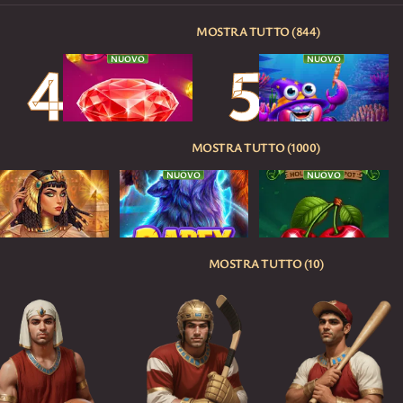
MOSTRA TUTTO (844)
4
5
NUOVO
NUOVO
MOSTRA TUTTO (1000)
NUOVO
NUOVO
MOSTRA TUTTO (10)