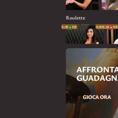
27
3
Roulette
32
3
0,10 € - 40.000 €
0,10 € - 20.000 €
0
34
35
10
25
34
27
27
32
3
30
31
32
0
3
33
AFFRONTA 
35
5
34
24
GUADAGNA
32
36
31
0
4
GIOCA ORA
0
18
5
27