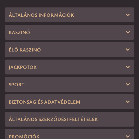
ÁLTALÁNOS INFORMÁCIÓK
KASZINÓ
ÉLŐ KASZINÓ
JACKPOTOK
SPORT
BIZTONSÁG ÉS ADATVÉDELEM
ÁLTALÁNOS SZERZŐDÉSI FELTÉTELEK
PROMÓCIÓK