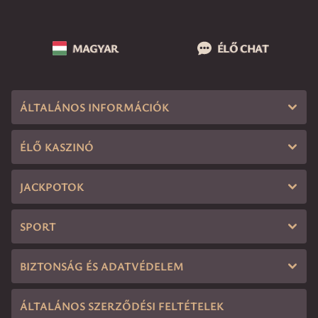
MAGYAR
ÉLŐ CHAT
ÁLTALÁNOS INFORMÁCIÓK
ÉLŐ KASZINÓ
JACKPOTOK
SPORT
BIZTONSÁG ÉS ADATVÉDELEM
ÁLTALÁNOS SZERZŐDÉSI FELTÉTELEK