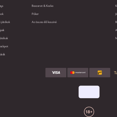
ys
Baccarat & Kocka
K
kok
Póker
J
i játékok
Az összes élő kaszinó
B
épek
A
játékok
M
Jackpot
Játék
T