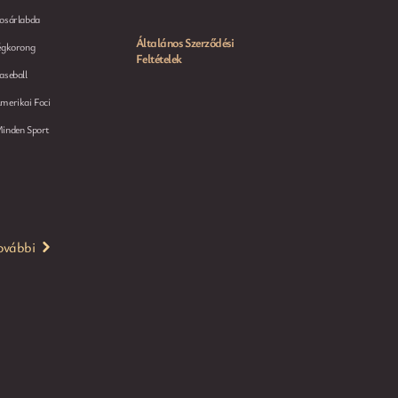
osárlabda
Általános Szerződési
égkorong
Feltételek
aseball
merikai Foci
inden Sport
ovábbi