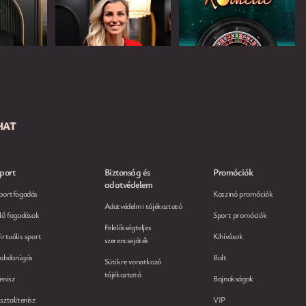
HAT
port
Biztonság és
Promóciók
adatvédelem
portfogadás
Kaszinó promóciók
Adatvédelmi tájékoztató
lő fogadások
Sport promóciók
Felelősségteljes
irtuális sport
Kihívások
szerencsejáték
abdarúgás
Bolt
Sütikre vonatkozó
tájékoztató
enisz
Bajnokságok
sztalitenisz
VIP