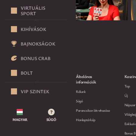
VIRTUÁLIS
SPORT
KIHÍVÁSOK
BAJNOKSÁGOK
BONUS CRAB
BOLT
Általános
Kaszin
információk
Top
VIP SZINTEK
Rólunk
Új
Súgó
Népszer
Parancsikon létrehozása
Világba
MAGYAR
SÚGÓ
Honlaptérkép
Exkluzív
Bonus B