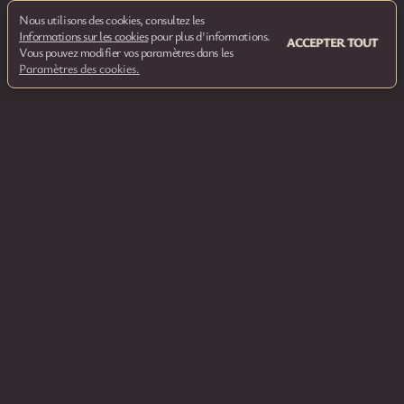
Nous utilisons des cookies, consultez les
Informations sur les cookies
pour plus d'informations.
ACCEPTER TOUT
Vous pouvez modifier vos paramètres dans les
Paramètres des cookies.