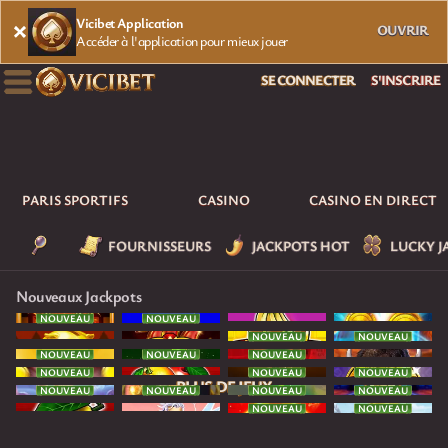
Vicibet Application
OUVRIR
Accéder à l'application pour mieux jouer
SE CONNECTER
S'INSCRIRE
PARIS SPORTIFS
CASINO
CASINO EN DIRECT
FOURNISSEURS
JACKPOTS HOT
LUCKY J
Nouveaux Jackpots
NOUVEAU
NOUVEAU
NOUVEAU
NOUVEAU
NOUVEAU
NOUVEAU
NOUVEAU
NOUVEAU
NOUVEAU
NOUVEAU
PLUS DE JEUX
NOUVEAU
NOUVEAU
NOUVEAU
NOUVEAU
NOUVEAU
NOUVEAU