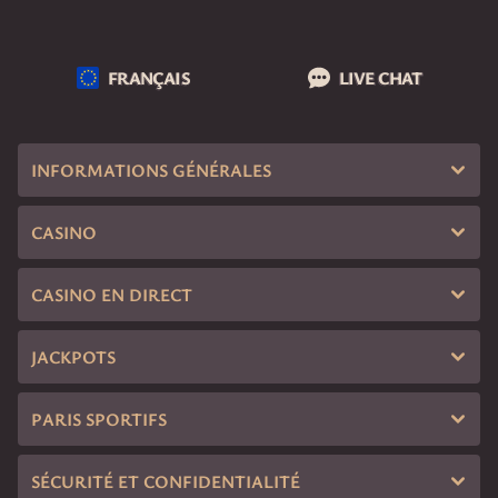
FRANÇAIS
LIVE CHAT
INFORMATIONS GÉNÉRALES
CASINO
CASINO EN DIRECT
JACKPOTS
PARIS SPORTIFS
SÉCURITÉ ET CONFIDENTIALITÉ