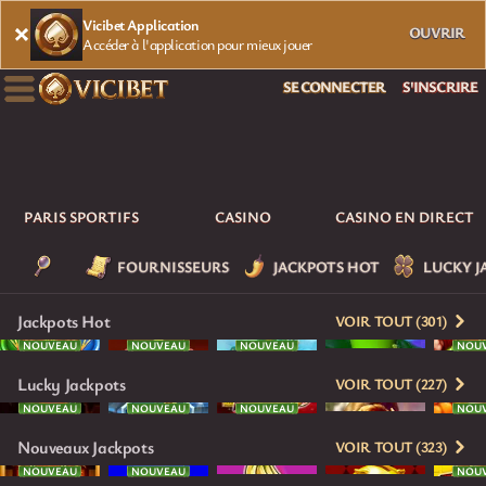
Vicibet Application
OUVRIR
Accéder à l'application pour mieux jouer
SE CONNECTER
S'INSCRIRE
PARIS SPORTIFS
CASINO
CASINO EN DIRECT
FOURNISSEURS
JACKPOTS HOT
LUCKY J
Jackpots Hot
VOIR TOUT (301)
NOUVEAU
NOUVEAU
NOUVEAU
NOU
Lucky Jackpots
VOIR TOUT (227)
NOUVEAU
NOUVEAU
NOUVEAU
NOU
Nouveaux Jackpots
VOIR TOUT (323)
NOUVEAU
NOUVEAU
NOU