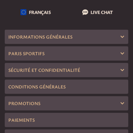
FRANÇAIS
LIVE CHAT
INFORMATIONS GÉNÉRALES
PARIS SPORTIFS
SÉCURITÉ ET CONFIDENTIALITÉ
CONDITIONS GÉNÉRALES
PROMOTIONS
PAIEMENTS