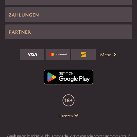
ZAHLUNGEN
PARTNER
Mehr
Lizenzen
Gambling can be addictive. Play responsibly. Vicibet.com only accepts customers over 18