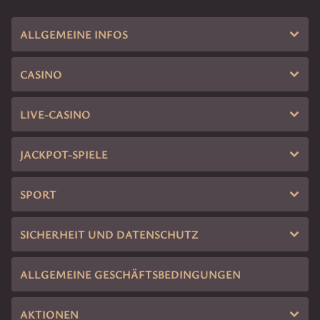
ALLGEMEINE INFOS
CASINO
LIVE-CASINO
JACKPOT-SPIELE
SPORT
SICHERHEIT UND DATENSCHUTZ
ALLGEMEINE GESCHÄFTSBEDINGUNGEN
AKTIONEN