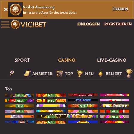
Vicibet Anwendung
ÖFFNEN
Erhalte die App für das beste Spiel
EINLOGGEN
REGISTRIEREN
SPORT
CASINO
LIVE-CASINO
ANBIETER
TOP
NEU
BELIEBT
Top
NEU
NEU
NEU
NEU
NEU
NEU
NEU
NEU
NEU
WEITERE SPIELE
NEU
NEU
NEU