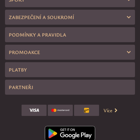
ZABEZPEČENÍ A SOUKROMÍ
PODMÍNKY A PRAVIDLA
PROMOAKCE
PLATBY
PARTNEŘI
Více