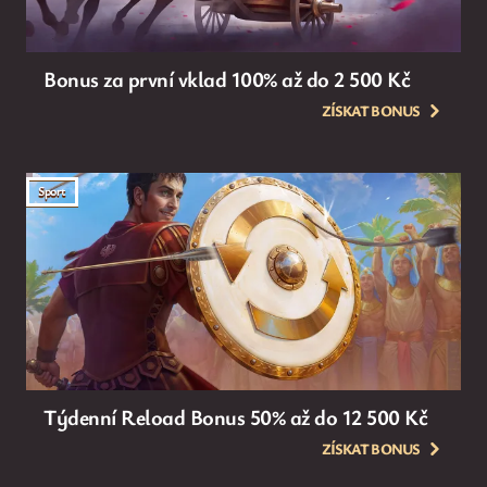
Bonus za první vklad 100% až do 2 500 Kč
ZÍSKAT BONUS
Sport
Týdenní Reload Bonus 50% až do 12 500 Kč
ZÍSKAT BONUS