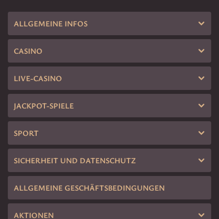
ALLGEMEINE INFOS
CASINO
LIVE-CASINO
JACKPOT-SPIELE
SPORT
SICHERHEIT UND DATENSCHUTZ
ALLGEMEINE GESCHÄFTSBEDINGUNGEN
AKTIONEN