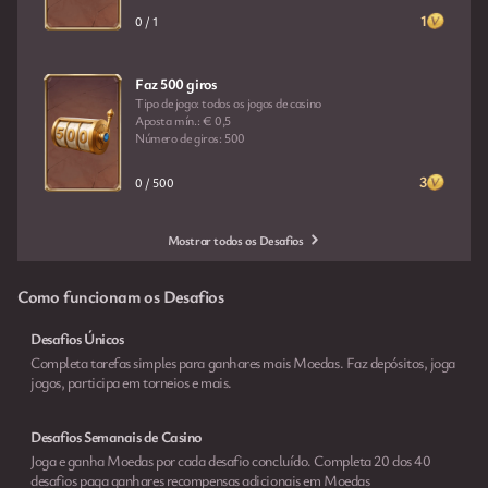
1
0
/ 1
Faz 500 giros
Tipo de jogo: todos os jogos de casino
Aposta mín.: € 0,5
Número de giros: 500
3
0
/ 500
Mostrar todos os Desafios
Como funcionam os Desafios
Desafios Únicos
Completa tarefas simples para ganhares mais Moedas. Faz depósitos, joga
jogos, participa em torneios e mais.
Desafios Semanais de Casino
Joga e ganha Moedas por cada desafio concluído. Completa 20 dos 40
desafios paga ganhares recompensas adicionais em Moedas