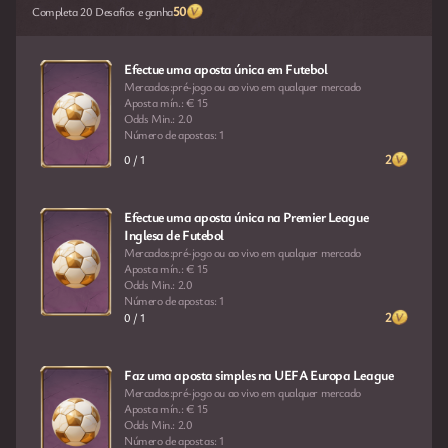
50
Completa 20 Desafios e ganha
Efectue uma aposta única em Futebol
Mercados:
pré-jogo ou ao vivo em qualquer mercado
Aposta mín.:
€ 15
Odds Min.:
2.0
Número de apostas:
1
2
0
/ 1
Efectue uma aposta única na Premier League
Inglesa de Futebol
Mercados:
pré-jogo ou ao vivo em qualquer mercado
Aposta mín.:
€ 15
Odds Min.:
2.0
Número de apostas:
1
2
0
/ 1
Faz uma aposta simples na UEFA Europa League
Mercados:
pré-jogo ou ao vivo em qualquer mercado
Aposta mín.:
€ 15
Odds Min.:
2.0
Número de apostas:
1