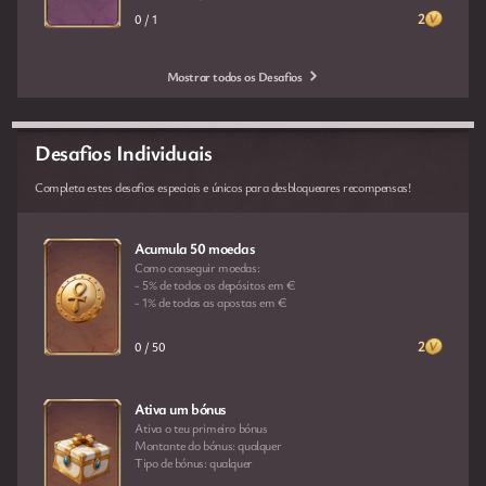
2
0
/ 1
Mostrar todos os Desafios
Desafios Individuais
Completa estes desafios especiais e únicos para desbloqueares recompensas!
Acumula 50 moedas
Como conseguir moedas:
- 5% de todos os depósitos em €
- 1% de todas as apostas em €
2
0
/ 50
Ativa um bónus
Ativa o teu primeiro bónus
Montante do bónus: qualquer
Tipo de bónus: qualquer