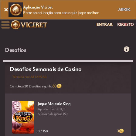
Aplicação Vicibet
ABRIR
Entre na aplicação para conseguir jogar melhor
ENTRAR
REGISTO
Desafios
Desafios Semanais de Casino
Termina em:
3d 12:55:43
50
Completa 20 Desafios e ganha
Jogue Majestic King
Aposta mín.:
€ 0,3
Número de giros:
150
3
0
/ 150