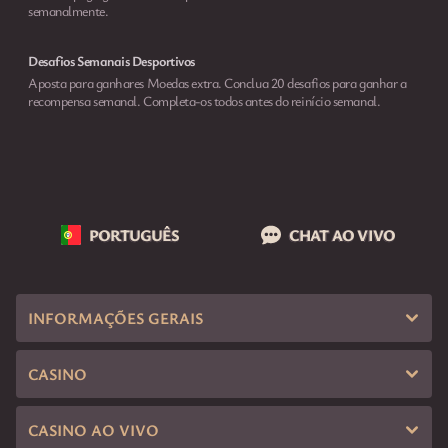
semanalmente.
Desafios Semanais Desportivos
Aposta para ganhares Moedas extra. Conclua 20 desafios para ganhar a
recompensa semanal. Completa-os todos antes do reinício semanal.
PORTUGUÊS
CHAT AO VIVO
INFORMAÇÕES GERAIS
CASINO
CASINO AO VIVO