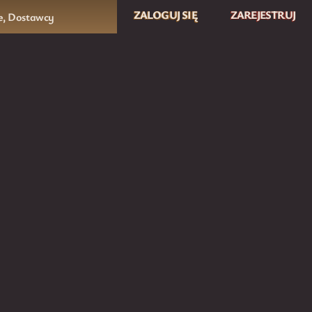
ZALOGUJ SIĘ
ZAREJESTRUJ
e, Dostawcy