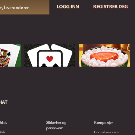
LOGG INN
REGISTRER DEG
er, leverandører
HAT
Odds
Sikkerhet og
Kampanjer
personvern
dds
Casino kampanjer