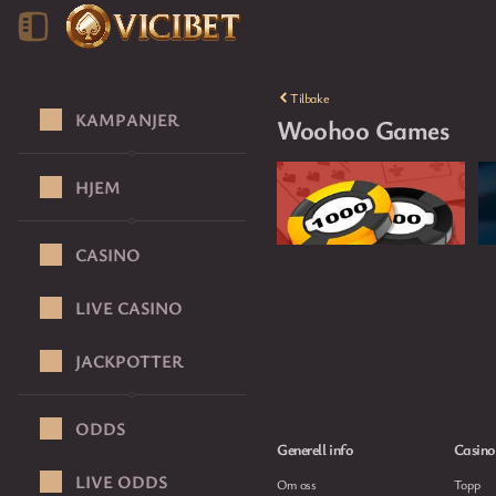
Tilbake
KAMPANJER
Woohoo Games
HJEM
CASINO
LIVE CASINO
JACKPOTTER
ODDS
Generell info
Casino
LIVE ODDS
Om oss
Topp