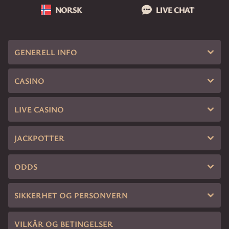
NORSK
LIVE CHAT
GENERELL INFO
CASINO
LIVE CASINO
JACKPOTTER
ODDS
SIKKERHET OG PERSONVERN
VILKÅR OG BETINGELSER