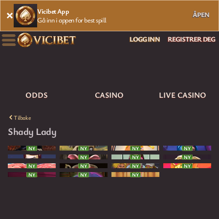
Vicibet App
ÅPEN
Gå inn i appen for best spill
LOGG INN
REGISTRER DEG
ODDS
CASINO
LIVE CASINO
Tilbake
Shady Lady
NY
NY
NY
NY
NY
NY
NY
NY
NY
NY
NY
NY
NY
NY