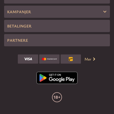
KAMPANJER
BETALINGER
PARTNERE
Mer