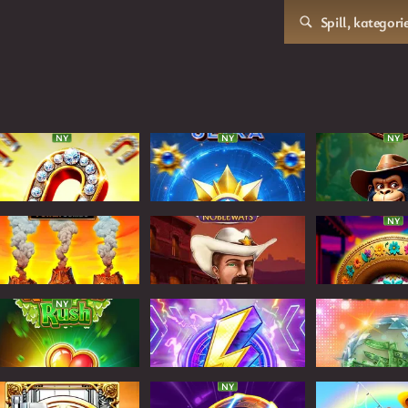
Spill, kategori
NY
NY
NY
NY
NY
NY