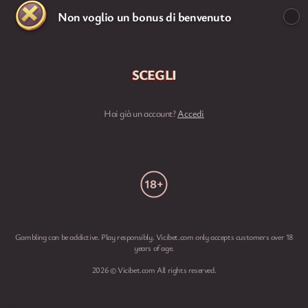
Non voglio un bonus di benvenuto
SCEGLI
Hai già un account?
Accedi
Gambling can be addictive. Play responsibly. Vicibet.com only accepts customers over 18
years of age.
2026 © Vicibet.com All rights reserved.