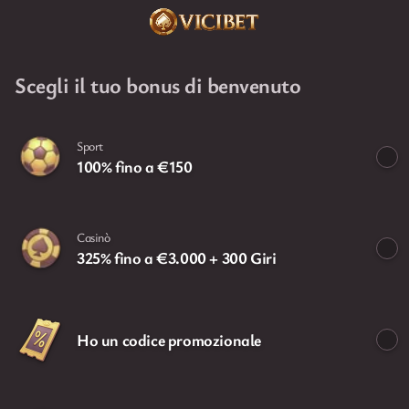
Scegli il tuo bonus di benvenuto
Sport
100% fino a €150
Casinò
325% fino a €3.000 + 300 Giri
Ho un codice promozionale