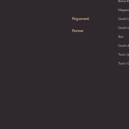
Bonus B
Megawa
Pagamenti
Giochi L
Giochi i
Partner
Slot
Giochi d
Tutti i 
Tutti i 