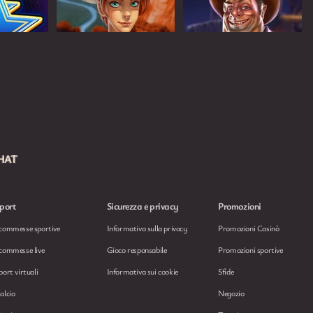
HAT
port
Sicurezza e privacy
Promozioni
commesse sportive
Informativa sulla privacy
Promozioni Casinò
commesse live
Gioco responsabile
Promozioni sportive
port virtuali
Informativa sui cookie
Sfide
alcio
Negozio