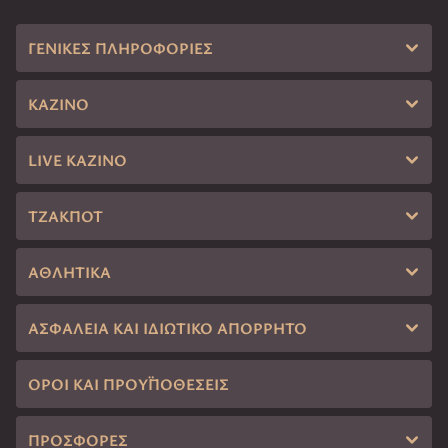
ΓΕΝΙΚΈΣ ΠΛΗΡΟΦΟΡΊΕΣ
ΚΑΖΊΝΟ
LIVE ΚΑΖΊΝΟ
ΤΖΆΚΠΟΤ
ΑΘΛΗΤΙΚΆ
ΑΣΦΆΛΕΙΑ ΚΑΙ ΙΔΙΩΤΙΚΌ ΑΠΌΡΡΗΤΟ
ΌΡΟΙ ΚΑΙ ΠΡΟΫΠΟΘΈΣΕΙΣ
ΠΡΟΣΦΟΡΈΣ