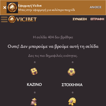
Εφαρμογή Vicibet
ΆΝΟΙΞΕ
Μπες στην εφαρμογή για καλύτερο παιχνίδι
ΣΎΝΔΕΣΗ
ΕΓΓΡΑΦΉ
Η σελίδα 404 δεν βρέθηκε
Ουπς! Δεν μπορούμε να βρούμε αυτή τη σελίδα
Δες τις πιο δημοφιλείς ενότητες.
ΚΑΖΊΝΟ
ΣΤΟΊΧΗΜΑ