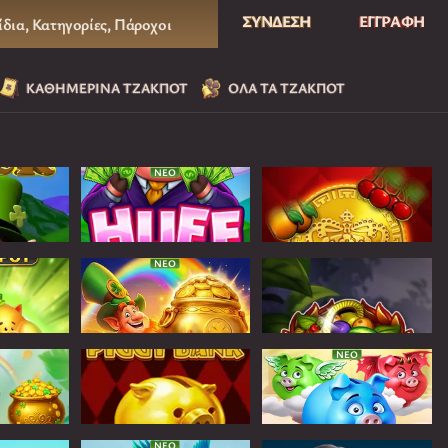
ΣΎΝΔΕΣΗ
ΕΓΓΡΑΦΉ
ίδια, Κατηγορίες, Πάροχοι
ΚΑΘΗΜΕΡΙΝΆ ΤΖΆΚΠΟΤ
ΌΛΑ ΤΑ ΤΖΆΚΠΟΤ
NΈΟ
NΈΟ
NΈΟ
NΈΟ