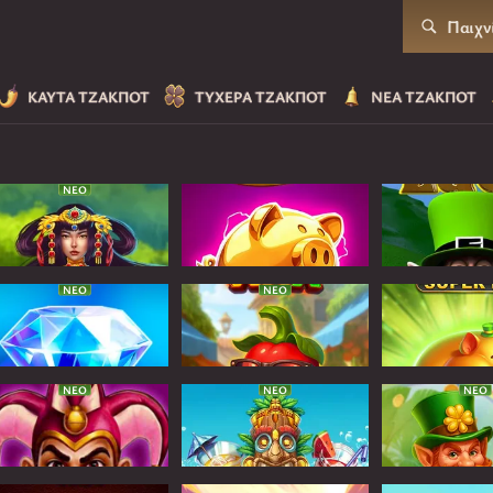
Παιχν
ΚΑΥΤΆ ΤΖΆΚΠΟΤ
ΤΥΧΕΡΆ ΤΖΆΚΠΟΤ
ΝΈΑ ΤΖΆΚΠΟΤ
NΈΟ
NΈΟ
NΈΟ
NΈΟ
NΈΟ
NΈΟ