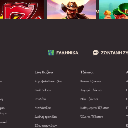
ΠΕΡΙΣΣΌΤΕΡΑ ΠΑΙΧΝΊΔΙΑ
ΕΛΛΗΝΙΚΆ
ΖΩΝΤΑΝΉ Σ
ο
Live Καζίνο
Τζάκποτ
Α
ία
Κορυφαίο live καζίνο
Καυτά Τζάκποτ
Α
Gold Saloon
Τυχερά Τζάκποτ
L
λή
Ρουλέτα
Νέα Τζάκποτ
Ε
μιο
Μπλάκτζακ
Καθημερινά Τζάκποτ
Π
θλημα
Διεθνή τραπέζια
Όλα τα Τζάκποτ
Τ
στικά
Σόου παιχνιδιών
Ε