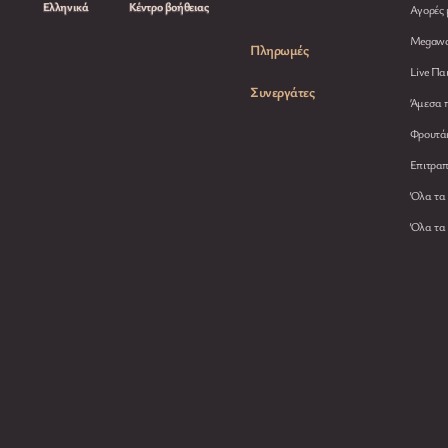
Ελληνικά
Κέντρο βοήθειας
Αγορές 
Megawa
Πληρωμές
Live Πα
Συνεργάτες
Άμεσα π
Φρουτά
Επιτραπ
Όλα τα
Όλα τα 