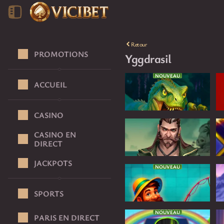
Retour
PROMOTIONS
Yggdrasil
NOUVEAU
ACCUEIL
CASINO
CASINO EN
DIRECT
JACKPOTS
NOUVEAU
SPORTS
NOUVEAU
PARIS EN DIRECT