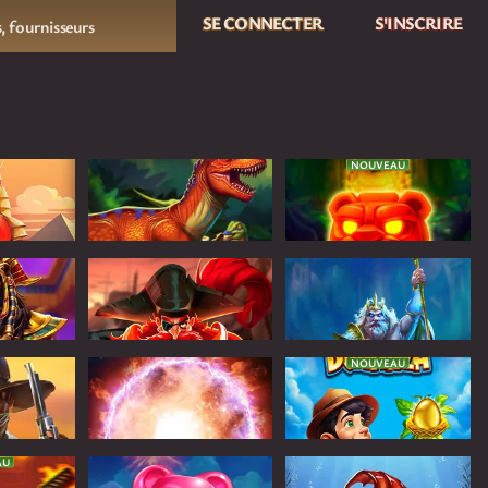
SE CONNECTER
S'INSCRIRE
s, fournisseurs
NOUVEAU
NOUVEAU
AU