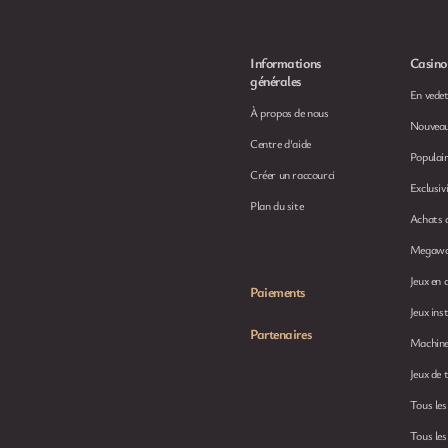
Informations
Casino
générales
En vede
À propos de nous
Nouveau
Centre d'aide
Populai
Créer un raccourci
Exclusiv
Plan du site
Achats 
Megawa
Jeux en 
Paiements
Jeux ins
Partenaires
Machine
Jeux de 
Tous les
Tous les