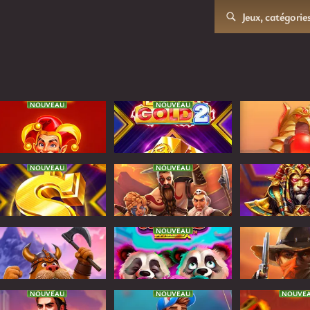
Jeux, catégorie
NOUVEAU
NOUVEAU
NOUVEAU
NOUVEAU
NOUVEAU
NOUVEAU
NOUVEAU
NOUVE