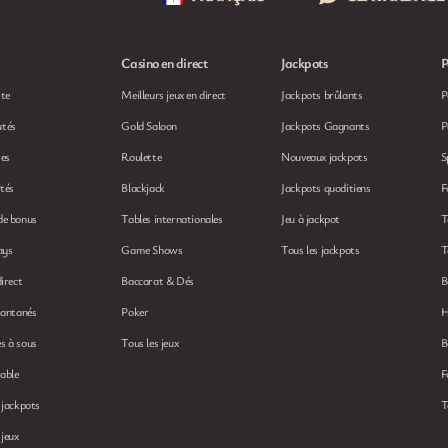
Casino en direct
Jackpots
P
tte
Meilleurs jeux en direct
Jackpots brûlants
P
tés
Gold Saloon
Jackpots Gagnants
P
res
Roulette
Nouveaux jackpots
S
ités
Blackjack
Jackpots quoditiens
F
de bonus
Tables internationales
Jeu à jackpot
T
ys
Game Shows
Tous les jackpots
T
direct
Baccarat & Dés
B
tantanés
Poker
H
s à sous
Tous les jeux
B
table
F
 jackpots
T
 jeux