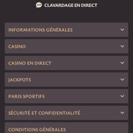
CLAVARDAGE EN DIRECT
INFORMATIONS GÉNÉRALES
CASINO
CASINO EN DIRECT
JACKPOTS
PARIS SPORTIFS
SÉCURITÉ ET CONFIDENTIALITÉ
CONDITIONS GÉNÉRALES