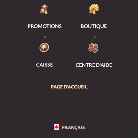
PROMOTIONS
BOUTIQUE
CAISSE
CENTRE D'AIDE
PAGE D'ACCUEIL
FRANÇAIS