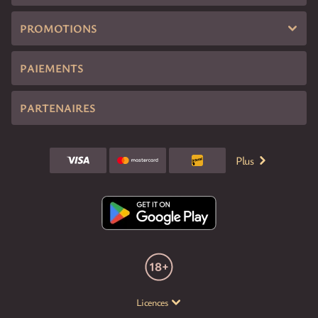
PROMOTIONS
PAIEMENTS
PARTENAIRES
Plus
Licences