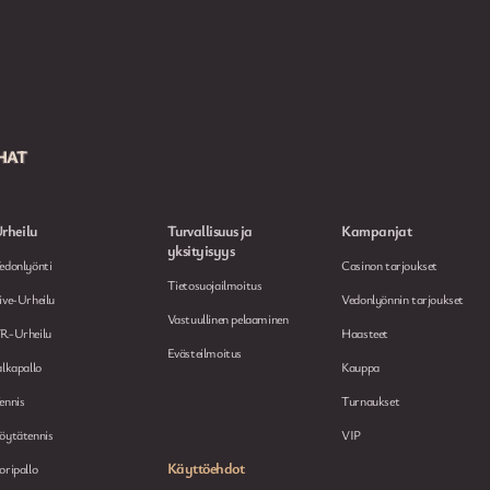
HAT
rheilu
Turvallisuus ja
Kampanjat
yksityisyys
edonlyönti
Casinon tarjoukset
Tietosuojailmoitus
ive-Urheilu
Vedonlyönnin tarjoukset
Vastuullinen pelaaminen
R-Urheilu
Haasteet
Evästeilmoitus
alkapallo
Kauppa
ennis
Turnaukset
öytätennis
VIP
Käyttöehdot
oripallo