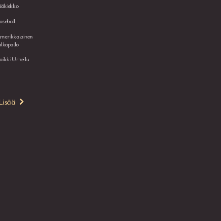
ääkiekko
aseball
merikkalainen
alkapallo
aikki Urheilu
Lisää