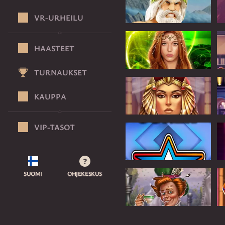
VR-URHEILU
HAASTEET
TURNAUKSET
KAUPPA
VIP-TASOT
SUOMI
OHJEKESKUS