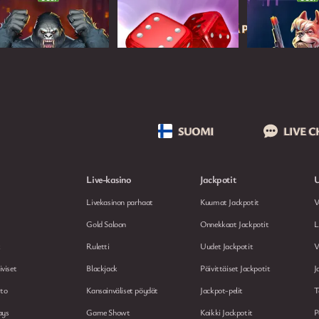
LISÄÄ PELEJÄ
SUOMI
LIVE C
Live-kasino
Jackpotit
U
Livekasinon parhaat
Kuumat Jackpotit
V
Gold Saloon
Onnekkaat Jackpotit
L
t
Ruletti
Uudet Jackpotit
V
iviset
Blackjack
Päivittäiset Jackpotit
J
to
Kansainväliset pöydät
Jackpot-pelit
T
ys
Game Showt
Kaikki Jackpotit
P