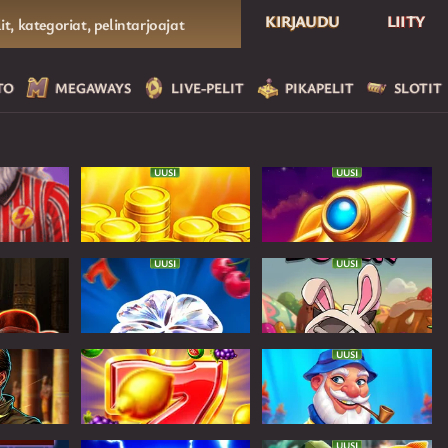
KIRJAUDU
LIITY
it, kategoriat, pelintarjoajat
TO
MEGAWAYS
LIVE-PELIT
PIKAPELIT
SLOTIT
UUSI
UUSI
UUSI
UUSI
UUSI
UUSI