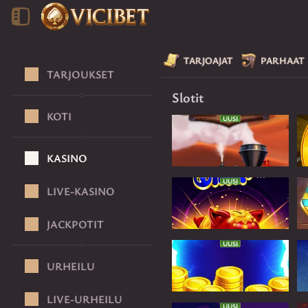
TARJOAJAT
PARHAAT
TARJOUKSET
Slotit
KOTI
UUSI
KASINO
UUSI
LIVE-KASINO
JACKPOTIT
UUSI
URHEILU
LIVE-URHEILU
UUSI