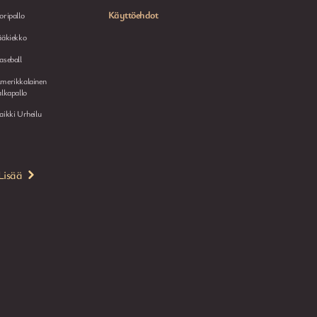
Käyttöehdot
oripallo
ääkiekko
aseball
merikkalainen
alkapallo
aikki Urheilu
Lisää