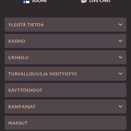
SUOMI
LIVE CHAT
YLEISTÄ TIETOA
KASINO
URHEILU
TURVALLISUUS JA YKSITYISYYS
KÄYTTÖEHDOT
KAMPANJAT
MAKSUT