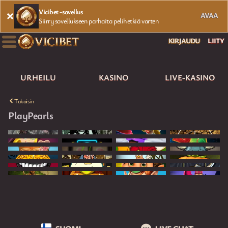
Vicibet -sovellus
AVAA
Siirry sovellukseen parhaita pelihetkiä varten
KIRJAUDU
LIITY
URHEILU
KASINO
LIVE-KASINO
Takaisin
PlayPearls