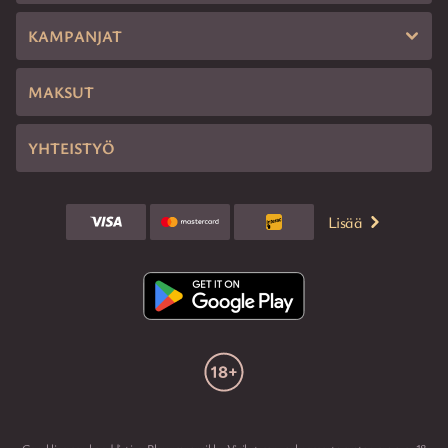
KAMPANJAT
MAKSUT
YHTEISTYÖ
Lisää