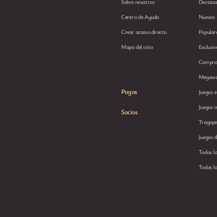
Sobre nosotros
Destaca
Centro de Ayuda
Nuevos
Crear acceso directo
Popular
Mapa del sitio
Exclusiv
Compra 
Megawa
Pagos
Juegos e
Juegos 
Socios
Tragape
Juegos 
Todos lo
Todos lo