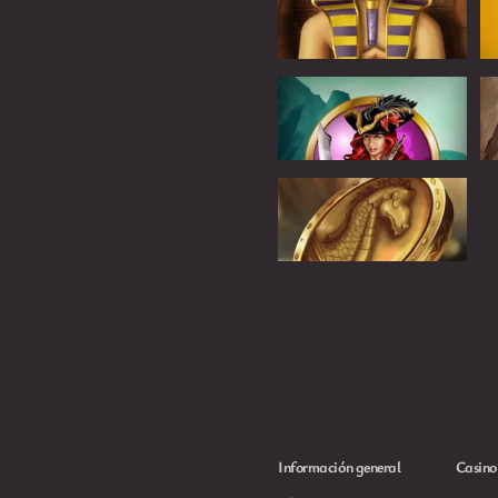
Información general
Casino