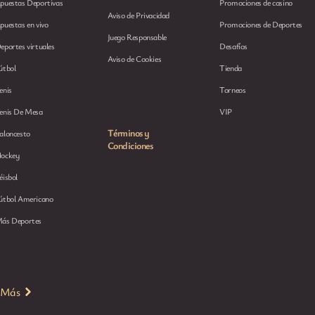
puestas Deportivas
Promociones de casino
Aviso de Privacidad
puestas en vivo
Promociones de Deportes
Juego Responsable
eportes virtuales
Desafíos
Aviso de Cookies
útbol
Tienda
enis
Torneos
enis De Mesa
VIP
Términos y
aloncesto
Condiciones
ockey
éisbol
útbol Americano
ás Deportes
Más