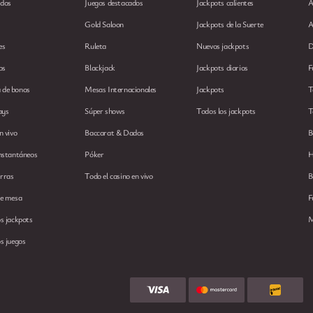
dos
Juegos destacados
Jackpots calientes
A
Gold Saloon
Jackpots de la Suerte
A
es
Ruleta
Nuevos jackpots
D
os
Blackjack
Jackpots diarios
F
de bonos
Mesas Internacionales
Jackpots
T
ys
Súper shows
Todos los jackpots
T
n vivo
Baccarat & Dados
B
instantáneos
Póker
H
rras
Todo el casino en vivo
B
de mesa
F
s jackpots
M
s juegos