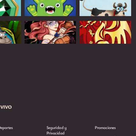
 VIVO
eportes
Seguridad y
Promociones
Privacidad