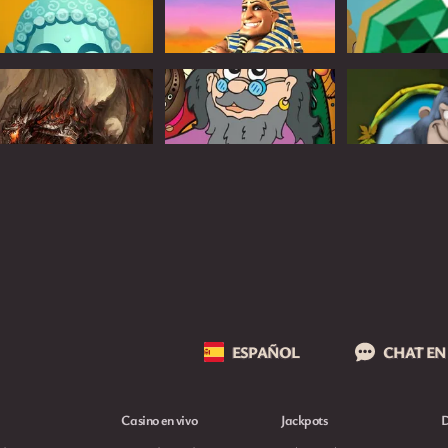
ESPAÑOL
CHAT EN
Casino en vivo
Jackpots
D