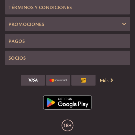
TÉRMINOS Y CONDICIONES
PROMOCIONES
PAGOS
SOCIOS
Más