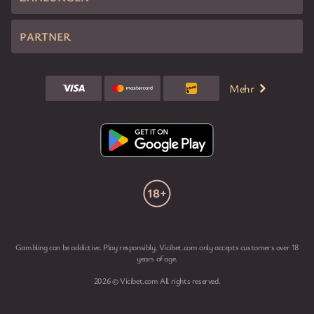
PARTNER
Mehr
Gambling can be addictive. Play responsibly. Vicibet.com only accepts customers over 18
years of age.
2026 © Vicibet.com All rights reserved.