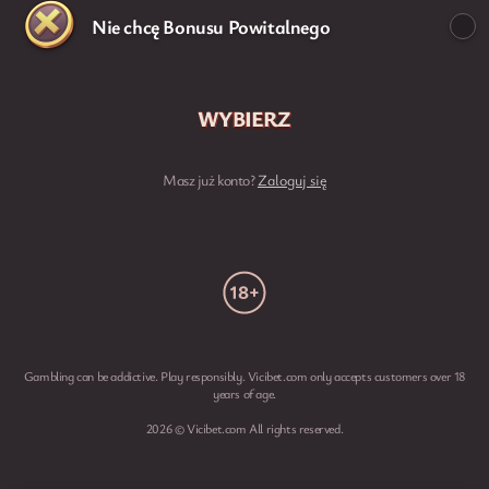
Nie chcę Bonusu Powitalnego
WYBIERZ
Masz już konto?
Zaloguj się
Gambling can be addictive. Play responsibly. Vicibet.com only accepts customers over 18
years of age.
2026 © Vicibet.com All rights reserved.