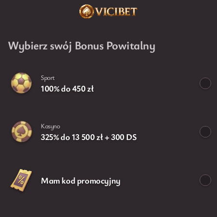
Wybierz swój Bonus Powitalny
Sport
100% do 450 zł
Kasyno
325% do 13 500 zł + 300 DS
Mam kod promocyjny