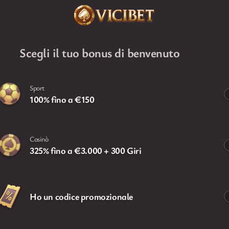
Scegli il tuo bonus di benvenuto
Sport
100% fino a €150
Casinò
325% fino a €3.000 + 300 Giri
Ho un codice promozionale