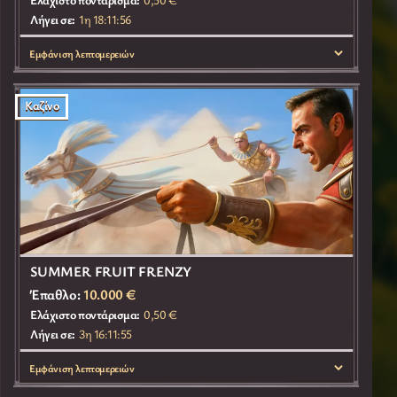
Λήγει σε:
1η 18:11:56
Εμφάνιση λεπτομερειών
Καζίνο
SUMMER FRUIT FRENZY
Έπαθλο:
10.000 €
Ελάχιστο ποντάρισμα:
0,50 €
Λήγει σε:
3η 16:11:55
Εμφάνιση λεπτομερειών