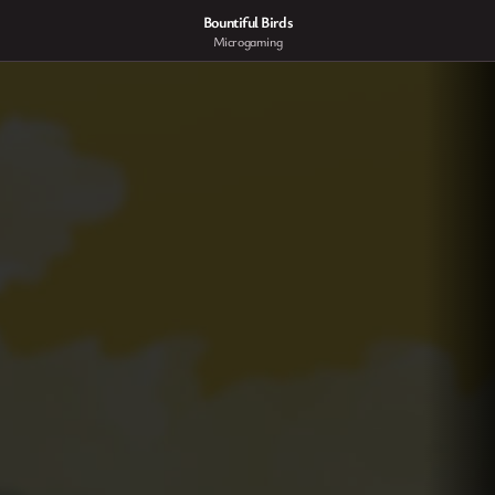
Bountiful Birds
Microgaming