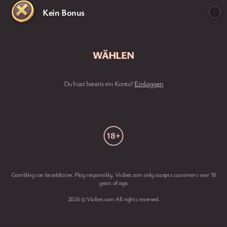
Kein Bonus
WÄHLEN
Du hast bereits ein Konto?
Einloggen
Gambling can be addictive. Play responsibly. Vicibet.com only accepts customers over 18
years of age.
2026 © Vicibet.com All rights reserved.